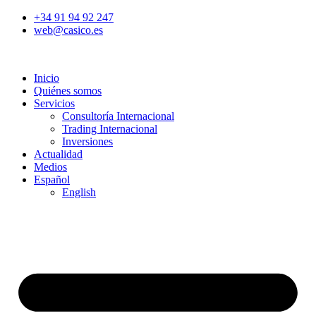
Ir
+34 91 94 92 247
al
web@casico.es
contenido
Inicio
Quiénes somos
Servicios
Consultoría Internacional
Trading Internacional
Inversiones
Actualidad
Medios
Español
English