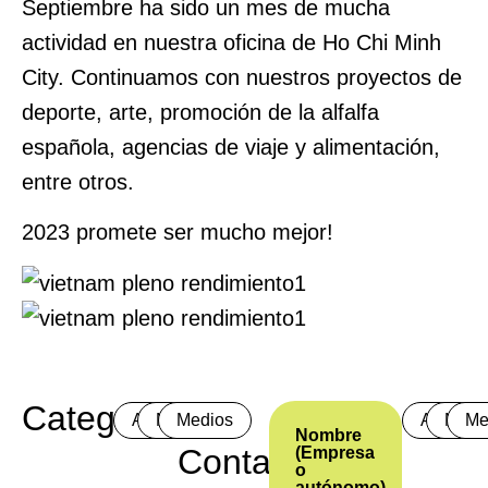
Septiembre ha sido un mes de mucha
actividad en nuestra oficina de Ho Chi Minh
City. Continuamos con nuestros proyectos de
deporte, arte, promoción de la alfalfa
española, agencias de viaje y alimentación,
entre otros.
2023 promete ser mucho mejor!
Categorías
Actualidad
Noticias
Medios
Actualid
Notic
Me
Nombre
Contacto
(Empresa
o
autónomo)